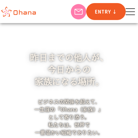
ENTRY
↓
昨日までの他人が、
今日からの
家族になる場所。
ビジネスの関係を超えて、
私たちは、教育の力で社会に
一生涯の「Ohana（家族）」
「青空」を広げる存在でありたい。
として寄り添う。
私たちは、社員一人ひとりが
私たちは、世界で
イキイキと輝く組織でありたい。
一番温かい組織でありたい。